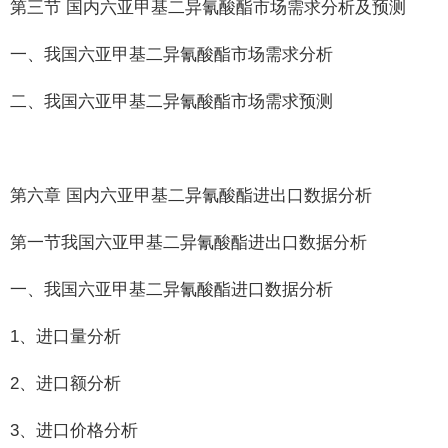
第三节 国内六亚甲基二异氰酸酯市场需求分析及预测
一、我国六亚甲基二异氰酸酯市场需求分析
二、我国六亚甲基二异氰酸酯市场需求预测
第六章 国内六亚甲基二异氰酸酯进出口数据分析
第一节我国六亚甲基二异氰酸酯进出口数据分析
一、我国六亚甲基二异氰酸酯进口数据分析
1、进口量分析
2、进口额分析
3、进口价格分析