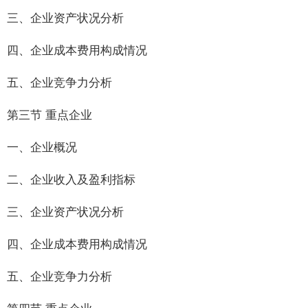
三、企业资产状况分析
四、企业成本费用构成情况
五、企业竞争力分析
第三节 重点企业
一、企业概况
二、企业收入及盈利指标
三、企业资产状况分析
四、企业成本费用构成情况
五、企业竞争力分析