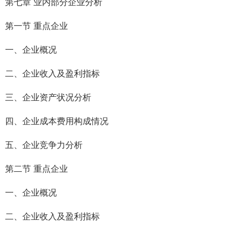
第七章 业内部分企业分析
第一节 重点企业
一、企业概况
二、企业收入及盈利指标
三、企业资产状况分析
四、企业成本费用构成情况
五、企业竞争力分析
第二节 重点企业
一、企业概况
二、企业收入及盈利指标