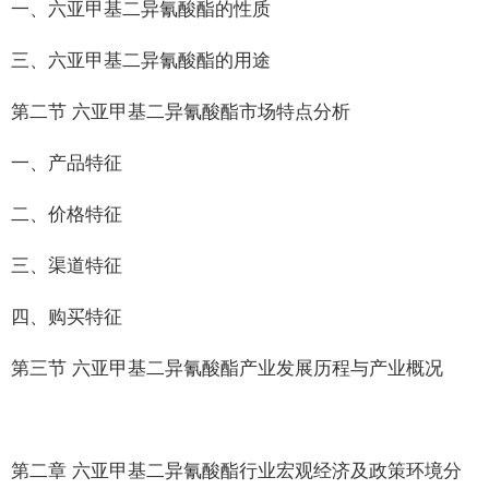
一、六亚甲基二异氰酸酯的性质
三、六亚甲基二异氰酸酯的用途
第二节 六亚甲基二异氰酸酯市场特点分析
一、产品特征
二、价格特征
三、渠道特征
四、购买特征
第三节 六亚甲基二异氰酸酯产业发展历程与产业概况
第二章 六亚甲基二异氰酸酯行业宏观经济及政策环境分