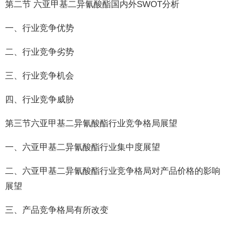
第二节 六亚甲基二异氰酸酯国内外SWOT分析
一、行业竞争优势
二、行业竞争劣势
三、行业竞争机会
四、行业竞争威胁
第三节六亚甲基二异氰酸酯行业竞争格局展望
一、六亚甲基二异氰酸酯行业集中度展望
二、六亚甲基二异氰酸酯行业竞争格局对产品价格的影响
展望
三、产品竞争格局有所改变