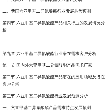
二、我国六亚甲基二异氰酸酯行业发展趋势预测
第四节 六亚甲基二异氰酸酯产品相关行业的发展情况分
析
第九章 六亚甲基二异氰酸酯行业潜在需求客户分析
第一节 国内外六亚甲基二异氰酸酯产品需求厂家
第二节 六亚甲基二异氰酸酯产品潜在的应用领域及潜在
客户分析
第三节 六亚甲基二异氰酸酯行业发展预测分析
一、六亚甲基二异氰酸酯产品需求特点发展预测