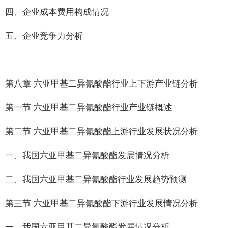
四、企业成本费用构成情况
五、企业竞争力分析
第八章 六亚甲基二异氰酸酯行业上下游产业链分析
第一节 六亚甲基二异氰酸酯行业产业链概述
第二节 六亚甲基二异氰酸酯上游行业发展状况分析
一、我国六亚甲基二异氰酸酯发展情况分析
二、我国六亚甲基二异氰酸酯行业发展趋势预测
第三节 六亚甲基二异氰酸酯下游行业发展情况分析
一、我国六亚甲基二异氰酸酯发展情况分析