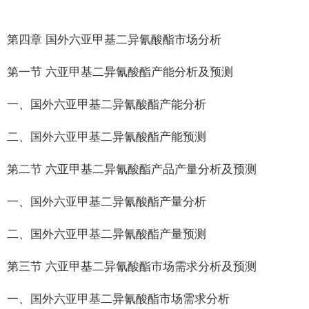
第四章 国外六亚甲基二异氰酸酯市场分析
第一节 六亚甲基二异氰酸酯产能分析及预测
一、国外六亚甲基二异氰酸酯产能分析
二、国外六亚甲基二异氰酸酯产能预测
第二节 六亚甲基二异氰酸酯产品产量分析及预测
一、国外六亚甲基二异氰酸酯产量分析
二、国外六亚甲基二异氰酸酯产量预测
第三节 六亚甲基二异氰酸酯市场需求分析及预测
一、国外六亚甲基二异氰酸酯市场需求分析