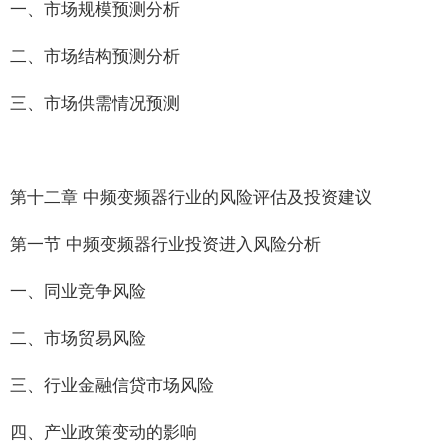
一、市场规模预测分析
二、市场结构预测分析
三、市场供需情况预测
第十二章 中频变频器行业的风险评估及投资建议
第一节 中频变频器行业投资进入风险分析
一、同业竞争风险
二、市场贸易风险
三、行业金融信贷市场风险
四、产业政策变动的影响