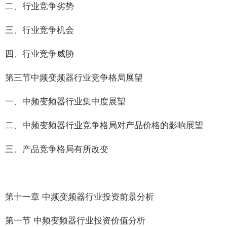
二、行业竞争劣势
三、行业竞争机会
四、行业竞争威胁
第三节中频变频器行业竞争格局展望
一、中频变频器行业集中度展望
二、中频变频器行业竞争格局对产品价格的影响展望
三、产品竞争格局有所改变
第十一章 中频变频器行业投资前景分析
第一节 中频变频器行业投资价值分析