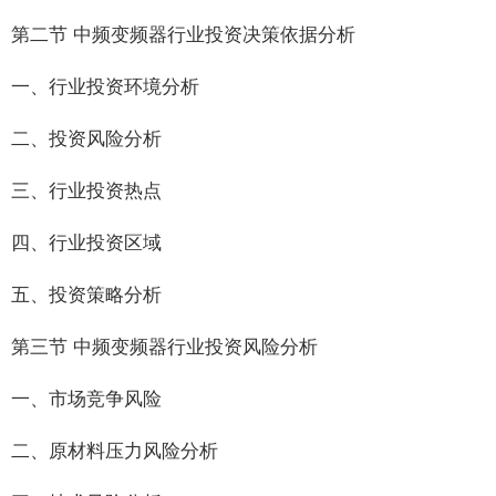
第二节 中频变频器行业投资决策依据分析
一、行业投资环境分析
二、投资风险分析
三、行业投资热点
四、行业投资区域
五、投资策略分析
第三节 中频变频器行业投资风险分析
一、市场竞争风险
二、原材料压力风险分析