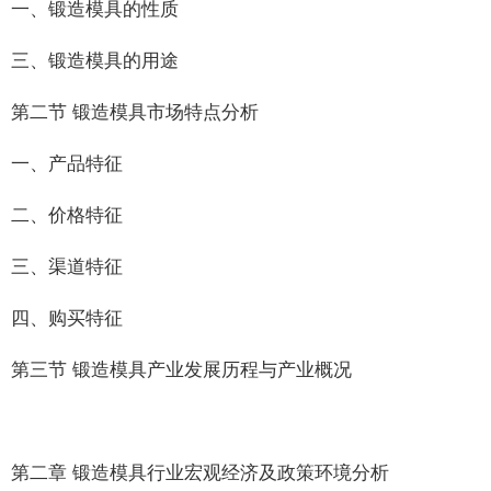
一、锻造模具的性质
三、锻造模具的用途
第二节 锻造模具市场特点分析
一、产品特征
二、价格特征
三、渠道特征
四、购买特征
第三节 锻造模具产业发展历程与产业概况
第二章 锻造模具行业宏观经济及政策环境分析