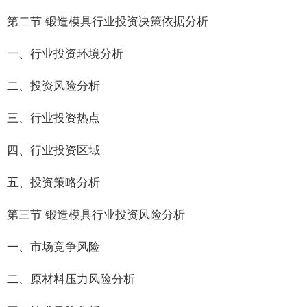
第二节 锻造模具行业投资决策依据分析
一、行业投资环境分析
二、投资风险分析
三、行业投资热点
四、行业投资区域
五、投资策略分析
第三节 锻造模具行业投资风险分析
一、市场竞争风险
二、原材料压力风险分析