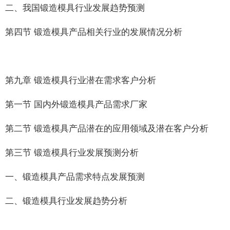
二、我国锻造模具行业发展趋势预测
第四节 锻造模具产品相关行业的发展情况分析
第九章 锻造模具行业潜在需求客户分析
第一节 国内外锻造模具产品需求厂家
第二节 锻造模具产品潜在的应用领域及潜在客户分析
第三节 锻造模具行业发展预测分析
一、锻造模具产品需求特点发展预测
二、锻造模具行业发展趋势分析