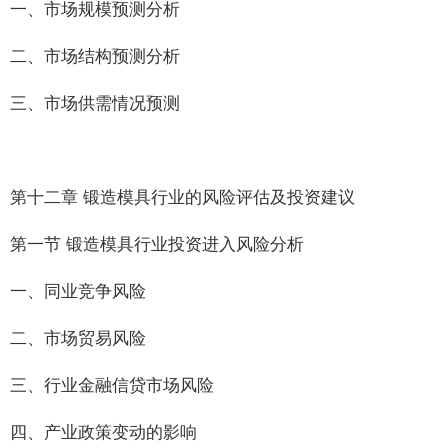
一、市场规模预测分析
二、市场结构预测分析
三、市场供需情况预测
第十二章 锻造模具行业的风险评估及投资建议
第一节 锻造模具行业投资进入风险分析
一、同业竞争风险
二、市场贸易风险
三、行业金融信贷市场风险
四、产业政策变动的影响