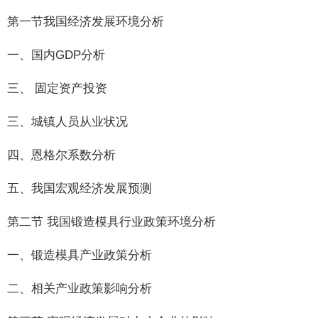
第一节我国经济发展环境分析
一、国内GDP分析
三、 固定资产投资
三、城镇人员从业状况
四、恩格尔系数分析
五、我国宏观经济发展预测
第二节 我国锻造模具行业政策环境分析
一、锻造模具产业政策分析
二、相关产业政策影响分析