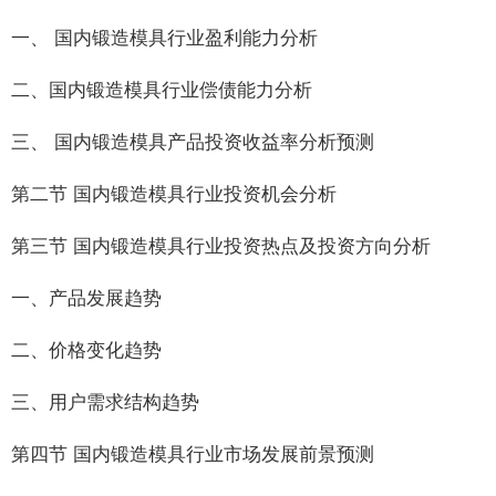
一、 国内锻造模具行业盈利能力分析
二、国内锻造模具行业偿债能力分析
三、 国内锻造模具产品投资收益率分析预测
第二节 国内锻造模具行业投资机会分析
第三节 国内锻造模具行业投资热点及投资方向分析
一、产品发展趋势
二、价格变化趋势
三、用户需求结构趋势
第四节 国内锻造模具行业市场发展前景预测