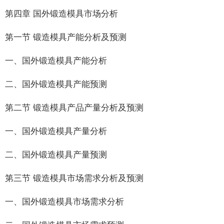
第四章 国外锻造模具市场分析
第一节 锻造模具产能分析及预测
一、国外锻造模具产能分析
二、国外锻造模具产能预测
第二节 锻造模具产品产量分析及预测
一、国外锻造模具产量分析
二、国外锻造模具产量预测
第三节 锻造模具市场需求分析及预测
一、国外锻造模具市场需求分析