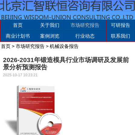
首页
关于我们
市场研究报告
可研报告
商业计划书
案例浏览
行业动态
联系我们
首页
>
市场研究报告
>
机械设备报告
2026-2031年锻造模具行业市场调研及发展前
景分析预测报告
2025-10-17 10:23:21