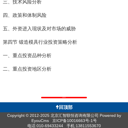
三、技术风险分析
四、政策和体制风险
五、外资进入现状及对市场的威胁
第四节 锻造模具行业投资策略分析
一、重点投资品种分析
二、重点投资地区分析
返回列表
回顶部
Copyright © 2012-2025 北京汇智联恒咨询有限公司
Powered by
EyouCms
京ICP备10016663号-1号
电话:010-69433244 手机:13811553670