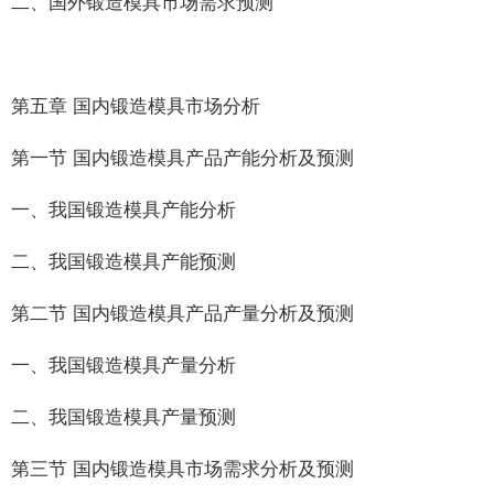
二、国外锻造模具市场需求预测
第五章 国内锻造模具市场分析
第一节 国内锻造模具产品产能分析及预测
一、我国锻造模具产能分析
二、我国锻造模具产能预测
第二节 国内锻造模具产品产量分析及预测
一、我国锻造模具产量分析
二、我国锻造模具产量预测
第三节 国内锻造模具市场需求分析及预测