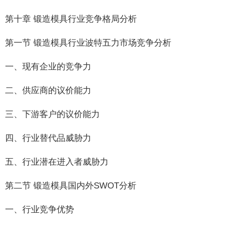
第十章 锻造模具行业竞争格局分析
第一节 锻造模具行业波特五力市场竞争分析
一、现有企业的竞争力
二、供应商的议价能力
三、下游客户的议价能力
四、行业替代品威胁力
五、行业潜在进入者威胁力
第二节 锻造模具国内外SWOT分析
一、行业竞争优势