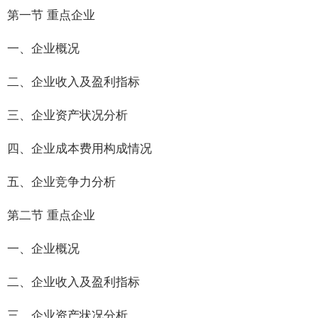
第一节 重点企业
一、企业概况
二、企业收入及盈利指标
三、企业资产状况分析
四、企业成本费用构成情况
五、企业竞争力分析
第二节 重点企业
一、企业概况
二、企业收入及盈利指标
三、企业资产状况分析