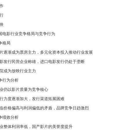
作
行
映
中国电影行业竞争格局与竞争行为
争格局
制片逐渐成为票房主力，多元化资本投入推动行业发展
电影发行民营企业称雄，进口电影发行仍处于垄断
影院成为放映行业主力
争行为分析
行业仍以影片质量为竞争核心
发行力度逐渐加大，发行渠道拓展困难
面临价格偏高与利润偏低的矛盾，品牌竞争日趋激烈
争绩效分析
行业整体利润率低，国产影片的美誉度提升