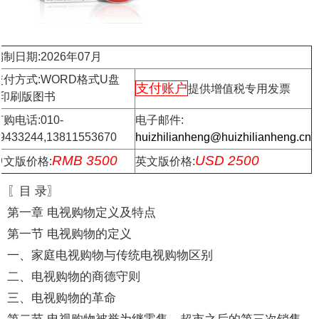
编制日期:2026年07月
交付方式:WORD格式U盘
支付账户
提供增值税专用发票
+印刷版图书
购电话:010-
电子邮件:
9433244,13811553670
huizhilianheng@huizhilianheng.cn
RMB 3500
USD 2500
中文版价格:
英文版价格:
〖目 录〗
第一章 电视购物定义及特点
第一节 电视购物的定义
一、家庭电视购物与传统电视购物区别
二、电视购物的商德守则
三、电视购物的革命